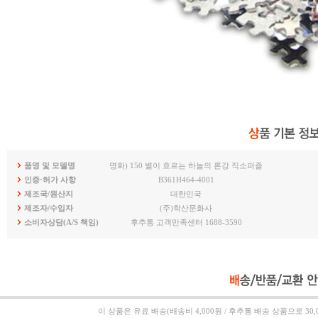
품명 및 모델명
명화) 150 별이 흐르는 하늘의 론강 직소퍼즐
인증·허가 사항
B361H464-4001
제조국/원산지
대한민국
제조자/수입자
(주)학산문화사
소비자상담(A/S 책임)
후추통 고객만족센터 1688-3590
이 상품은
유료 배송(배송비 4,000원 / 후추통 배송 상품으로 30