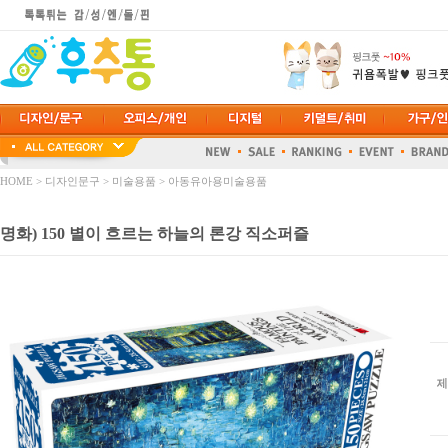
HOME
>
디자인문구
>
미술용품
>
아동유아용미술용품
명화) 150 별이 흐르는 하늘의 론강 직소퍼즐