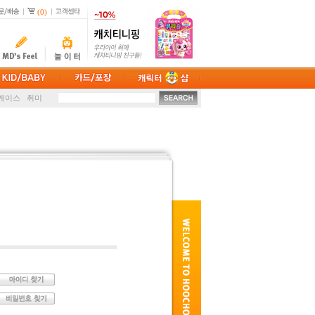
(0)
션
손난로
케이스
취미
마스크