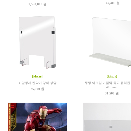
147,400 원
1,590,000 원
[idstar]
[idstar]
비말방지 칸막이 강의 상담
투명 아크릴 가림막 학교 유치원 6
400 mm
75,000 원
31,500 원