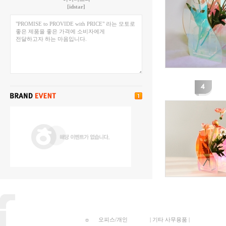
[idstar]
오피스/개인
|
기타 사무용품
|