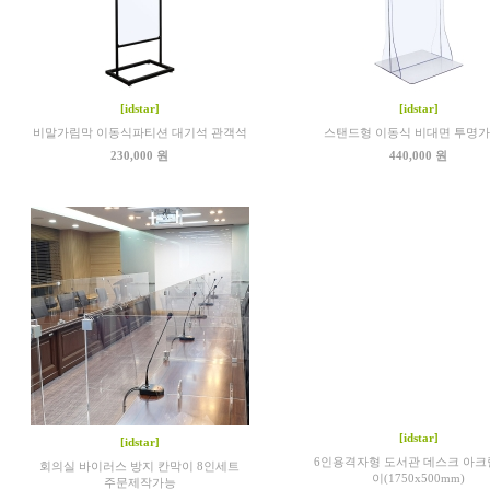
[idstar]
[idstar]
비말가림막 이동식파티션 대기석 관객석
스탠드형 이동식 비대면 투명
230,000 원
440,000 원
[idstar]
[idstar]
6인용격자형 도서관 데스크 아
회의실 바이러스 방지 칸막이 8인세트
이(1750x500mm)
주문제작가능