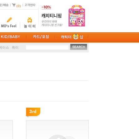
(0)
션
손난로
케이스
취미
마스크