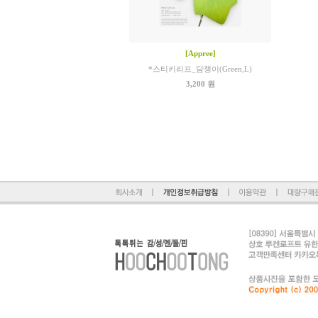
[Appree]
*스티키리프_담쟁이(Green,L)
3,200 원