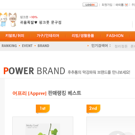
홈트
겨울패
정리정돈
폰
다꾸
DIY
어프리 [Appree]