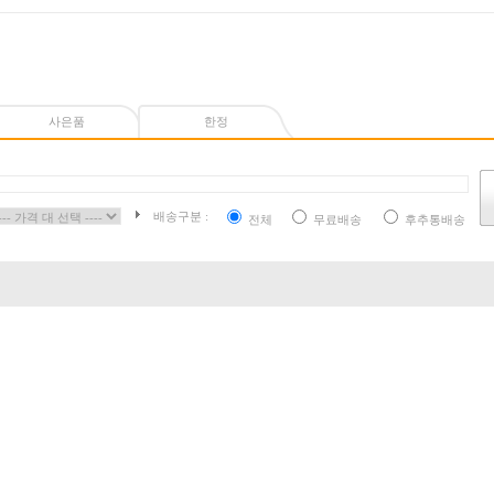
사은품
한정
배송구분 :
전체
무료배송
후추통배송