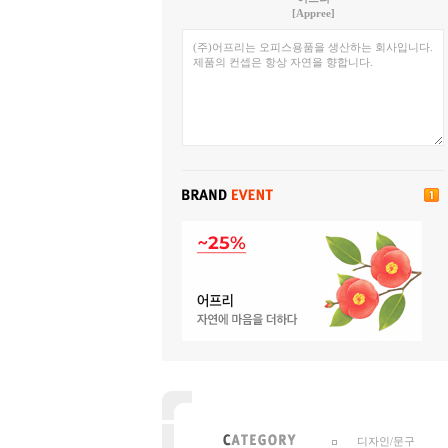
[Appree]
디자인/문구