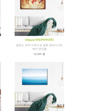
[elegant DALPANGEE]
알폰스 무하 아르누보 명화 캔버스아트
액자 연인들
18,900 원