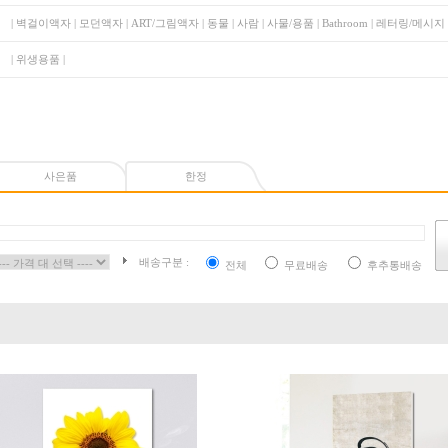
|
벽걸이액자
|
모던액자
|
ART/그림액자
|
동물
|
사람
|
사물/용품
|
Bathroom
|
레터링/메시지
|
위생용품
|
사은품
한정
배송구분 :
전체
무료배송
후추통배송