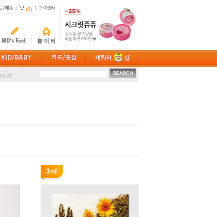
(0)
케이스
취미
마스크
션
손난로