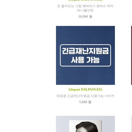
돈 들어오는 그림 해바라기 캔버스 액자
허니플라워
18,900 원
[elegant DALPANGEE]
매장용 긴급재난지원금 사용가능 스티커
5,800 원