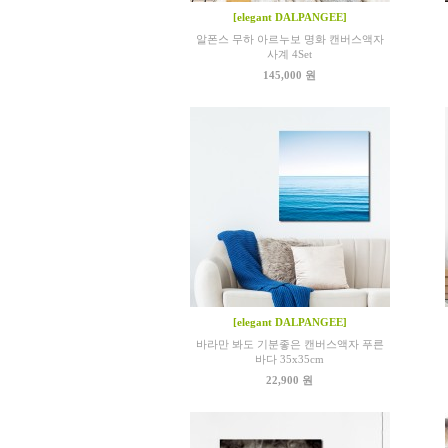
[elegant DALPANGEE]
알폰스 무하 아르누보 명화 캔버스액자
사계 4Set
145,000 원
[elegant DALPANGEE]
바라만 봐도 기분좋은 캔버스액자 푸른
바다 35x35cm
22,900 원