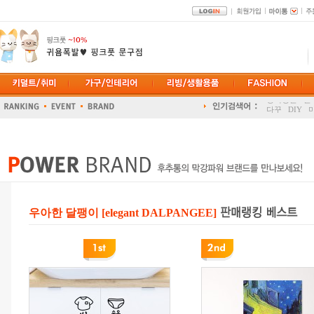
정리정돈
폰
다꾸
DIY
홈트
겨울패
우아한 달팽이 [elegant DALPANGEE]