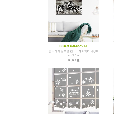
[elegant DALPANGEE]
집꾸미기 얼룩말 캔버스아트액자 세렝게
티 지브라
18,900 원