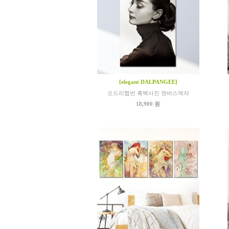
[elegant DALPANGEE]
오드리햅번 흑백사진 캔버스액자
18,900 원