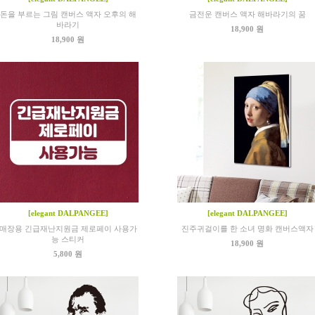
돈을 부르는 그림 캔버스 액자 오후의 해
금전운 캔버스 액자 해바라기의 꿈
바라기
18,900 원
18,900 원
[elegant DALPANGEE]
[elegant DALPANGEE]
매장용 긴급재난지원금 제로페이 사용가
진주귀걸이를 한 소녀 명화 캔버스액자
능 스티커
18,900 원
5,800 원