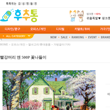
HOME
>
오피스/개인
>
열쇠고리/휴대용품
>
가방걸이/기타
빨강머리 앤 500P 꽃나들이