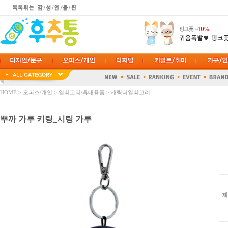
HOME
>
오피스/개인
>
열쇠고리/휴대용품
>
캐릭터열쇠고리
뿌까 가루 키링_시팅 가루