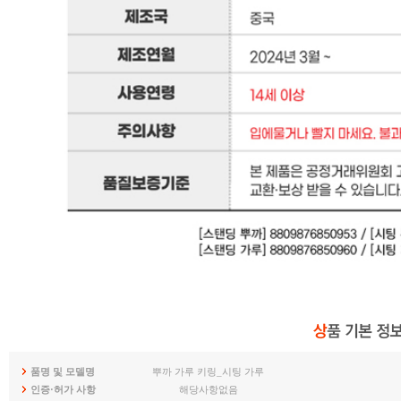
품명 및 모델명
뿌까 가루 키링_시팅 가루
인증·허가 사항
해당사항없음