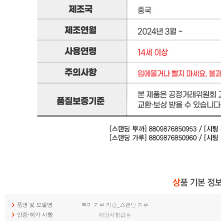
품명 및 모델명
뿌까 가루 키링_스탠딩 가루
인증·허가 사항
해당사항없음