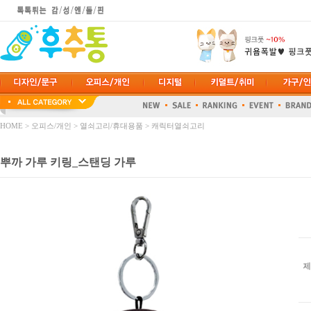
HOME
>
오피스/개인
>
열쇠고리/휴대용품
>
캐릭터열쇠고리
뿌까 가루 키링_스탠딩 가루